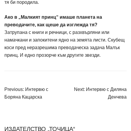
тя би породила.
Ако в „Малкият принц“ имаше планета на
преводачите, как щеше да изглежда тя?
Затрупана с книги и речници, с разхвърляни или
намачкани и запокитени ядно на земята листи. Скубещ
коси пред неразрешима преводаческа задача Малък
принц. И едно прозорче към другите звезди.
НАВИГАЦИЯ
Previous:
Интервю с
Next:
Интервю с Диляна
Боряна Кацарска
Денчева
ИЗДАТЕЛСТВО „ТОЧИЦА“