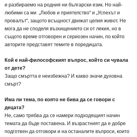
и разбираемо на родния ни български език. Но най-
любими са ми „Любов и приятелство“ и „Успехът и
провалът“, защото всъщност движат целия живот. Не
мога да не споделя възхищението си от лекия, но в
същото време отговорен и сериозен начин, по който
авторите представят темите в поредицата.
Кой е най-философският въпрос, който си чувала
от дете?
Защо смъртта е неизбежна? И какво значи духовна
смърт?
Има ли тема, по която не бива да се говори с
децата?
Не, само трябва да се намери подходящият начин
темата да бъде поставена. И възрастният да е добре
подготвен да отговори и на останалите въпроси, които