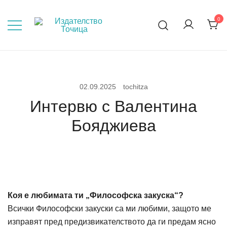
Skip
to
0
Мисли, преди да пораснеш!
content
02.09.2025
tochitza
Интервю с Валентина
Бояджиева
Коя е любимата ти „Философска закуска“?
Всички Философски закуски са ми любими, защото ме
изправят пред предизвикателството да ги предам ясно