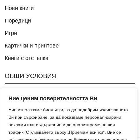
Нови книги
Поредици
Игри
Картички и принтове
Книги с отстъпка
ОБЩИ УСЛОВИЯ
Политика на поверителност
Ние ценим поверителността Ви
Ние използваме бисквитки, за да подобрим изживяването
Общи условия
Ви при сърфиране, за да показваме персонализирани
Начини на плащане
реклами или съдържание и да анализираме нашия
трафик. С кликването върху „Приемам всички“, Вие се
съгласявате с използването на бисквитки от наша страна.