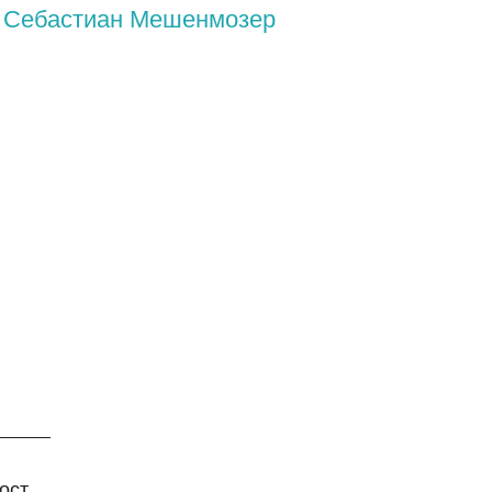
Себастиан Мешенмозер
ост