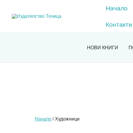
Skip
Начало
to
Мисли, преди да пораснеш!
ИЗДАТЕЛСТВО ТОЧИЦА
content
Контакти
НОВИ КНИГИ
П
Начало
/
Художници