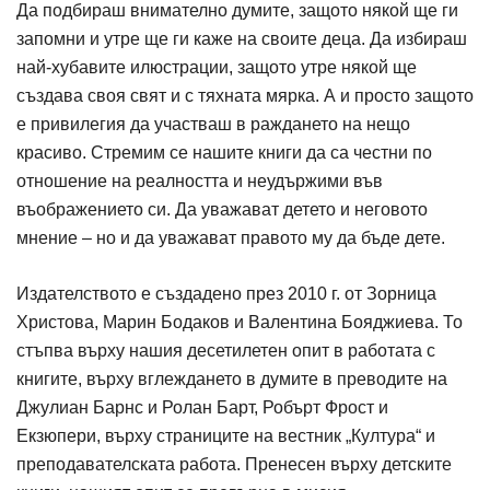
Да подбираш внимателно думите, защото някой ще ги
запомни и утре ще ги каже на своите деца. Да избираш
най-хубавите илюстрации, защото утре някой ще
създава своя свят и с тяхната мярка. А и просто защото
е привилегия да участваш в раждането на нещо
красиво. Стремим се нашите книги да са честни по
отношение на реалността и неудържими във
въображението си. Да уважават детето и неговото
мнение – но и да уважават правото му да бъде дете.
Издателството е създадено през 2010 г. от Зорница
Христова, Марин Бодаков и Валентина Бояджиева. То
стъпва върху нашия десетилетен опит в работата с
книгите, върху вглеждането в думите в преводите на
Джулиан Барнс и Ролан Барт, Робърт Фрост и
Екзюпери, върху страниците на вестник „Култура“ и
преподавателската работа. Пренесен върху детските