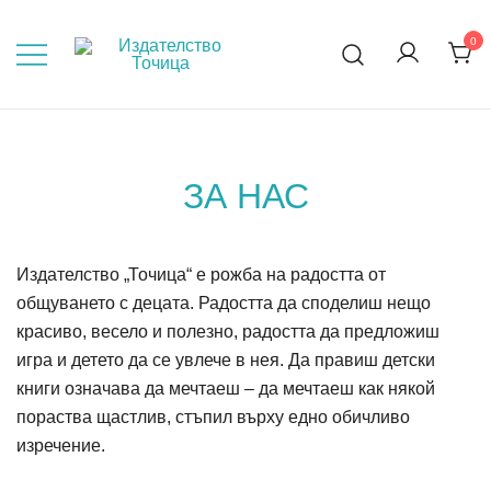
Skip
to
0
Мисли, преди да пораснеш!
content
ЗА НАС
Издателство „Точица“ е рожба на радостта от
общуването с децата. Радостта да споделиш нещо
красиво, весело и полезно, радостта да предложиш
игра и детето да се увлече в нея. Да правиш детски
книги означава да мечтаеш – да мечтаеш как някой
пораства щастлив, стъпил върху едно обичливо
изречение.