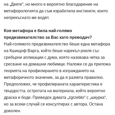
на „Двете“, но много е вероятно благодарение на
метафорологията да съм изработила инстинкти, които
непрекъснато ме водят.
Коя метафора е била най-голямо
предизвикателство за Вас като преводач?
Най-голямото предизвикателство беше една метафора
на Кшищоф Варга, който беше нарекъл рокля със
сребърни апликации с дума, която назовава четка за
сресване на домашни любимци. Наложи се да приложа
теорията на профилирането в изграждането на
метафоричното значение, за да я разчета правилно.
Предположих, че профилираната характеристика е
твърдостта, остротата на материала, който вероятно
драска и боде. Преведох думата „zgrzebło“ с „шкурка“,
но за всеки случай се консултирах с автора. Остана
доволен.