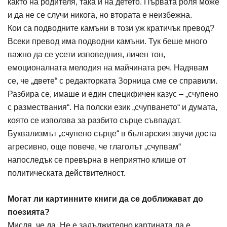
както на родителя, така и на детето. Първата роля може
и да не се случи никога, но втората е неизбежна.
Кои са подводните камъни в този уж кратичък превод?
Всеки превод има подводни камъни. Тук беше много
важно да се усети изповедния, личен тон,
емоционалната мелодия на майчината реч. Надявам
се, че „двете“ с редакторката Зорница сме се справили.
Разбира се, имаше и един специфичен казус – „счупено
с размествания“. На полски език „счупването“ и думата,
която се използва за разбито сърце съвпадат.
Буквализмът „счупено сърце“ в българския звучи доста
агресивно, още повече, че глаголът „счупвам“
напоследък се превърна в неприятно клише от
политическата действителност.
Могат ли картинните книги да се доближават до
поезията?
Мисля, че да. Не е задължително картината да е