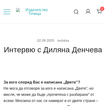
Skip
to
0
Мисли, преди да пораснеш!
content
02.09.2025
tochitza
Интервю с Диляна Денчева
За кого според Вас е написана „Двете“?
Не мога да отговоря за кого е написана „Двете“, но
мисля, че може да бъде „прочетена с разбиране“ от
всеки. Мнозина от нас се намират и от двете страни –