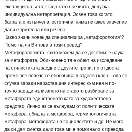
експлицитна, и тя, също като поезията, допуска
индивидуална интерпретация. Освен това когато
баграта е изтънчена, естетична, няма никакво значение
дали е зрителна или речева.
Какво значи човек да специализира „метафорология“?
Помогна ли Ви това в този превод?
Метафорологията, както можем да се досетим, е наука
за метафората. Обикновено тя е обект на изследване
на стилистиката заедно с другите тропи, но от доста
време все повече се обособява в отделен клон. Това се
случва заради нарастващия интерес към нея и по-
точно заради излизането на старото разбиране за
метафората единственото като за художествено
средство. Лично аз се вълнувам от политическата
метафора, обидната метафора, терминологичната
метафора, метафората на социолектите и др. Не мога
да си дам сметка дали това ми е помогнало в превода