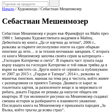
Search
for:
Начало
/ Художници / Себастиан Мешенмозер
Себастиан Мешенмозер
Себастиан Мешенмозер е роден във Франкфурт на Майн през
1980 г. Завършва Художествената академия в Майнц.
Дебютната му книга „Да се научиш да летиш“, 2006 г.,
разказва за първите несполуливи опити на един объркан
пингвин да лети… и за техния неочакван завършек. С втората
си книга Мешенмозер започва своята серия за катерицата –
„Господин Катеричко и света“. В първата част луната пада
върху къщата на господин Катеричко и той някак трябва да я
върне на мястото си. Други книги от серията са публикувани
от 2007 до 2015 г. „Гордън и Тапира“, 2014 г., разказва за
мъничък пингвин, маниак на тема ред и чистота, който живее
с разхвърляния си приятел Тапира. Двамата се карат за
тоалетната хартия, за разпилените вещи и за миризмата от
рибата, докато Гордън не решава да напусне общата им
квартира. И тук моливните рисунки на Мешенмозер създават
смешна история за разбирането и взаимното уважение.
Последната книга на Мешенмозер е приказната пародия „За
Вълка, който тръгна да всява страх“.