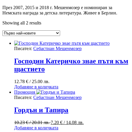
През 2007, 2015 и 2018 г. Мешенмозер е номиниран за
Немската награда за детска литература. Живее в Берлин.
Sorted
Showing all 2 results
by
latest
Писател:
Себастиан Мешенмозер
Господин Катеричко знае пътя към
щастието
12.78
€
/ 25.00 лв.
Добавяне в количката
Промоция
Писател:
Себастиан Мешенмозер
Гордън и Тапира
Original
Текущата
10.23
€
/ 20.01 лв.
7.20
€
/ 14.08 лв.
price
цена
Добавяне в количката