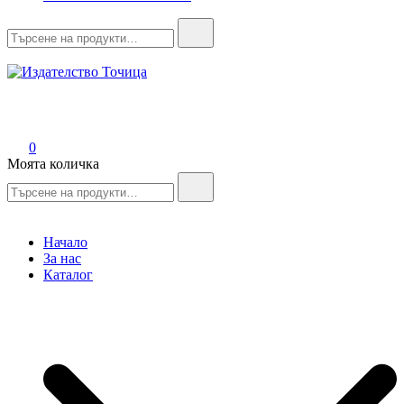
Search
for:
Издателство Точица
Мисли, преди да пораснеш!
0
Моята количка
Search
for:
Начало
За нас
Каталог