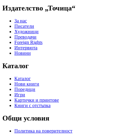
was:
е:
10.23 €
7.20 €
Издателство „Точица“
/
/
20.01 лв..
14.08 лв..
За нас
Писатели
Художници
Преводачи
Foreign Rights
Интервюта
Новини
Каталог
Каталог
Нови книги
Поредици
Игри
Картички и принтове
Книги с отстъпка
Общи условия
Политика на поверителност