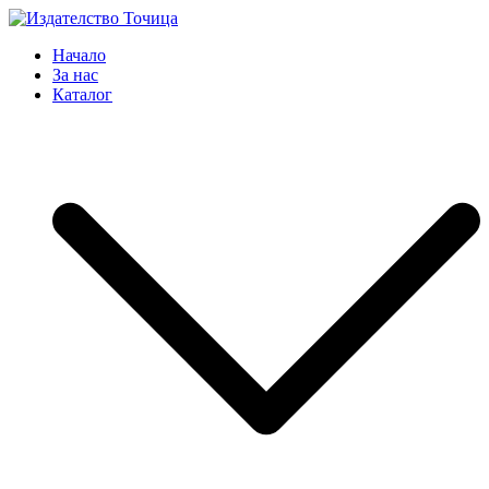
Skip
to
Издателство Точица
Мисли, преди да пораснеш!
Начало
content
За нас
Каталог