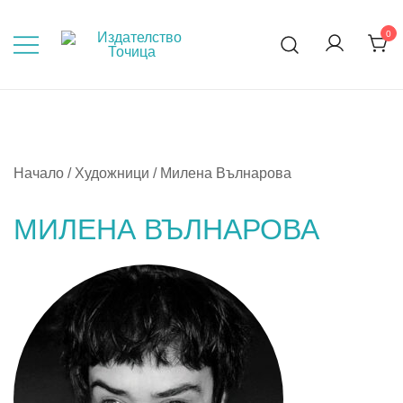
Skip
to
0
Мисли, преди да пораснеш!
content
Начало
/ Художници / Милена Вълнарова
МИЛЕНА ВЪЛНАРОВА