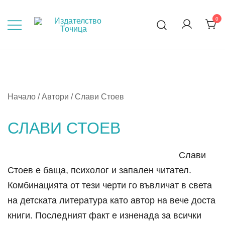
Skip
to
0
Мисли, преди да пораснеш!
content
Начало
/ Автори / Слави Стоев
СЛАВИ СТОЕВ
Слави
Стоев е баща, психолог и запален читател.
Комбинацията от тези черти го въвличат в света
на детската литература като автор на вече доста
книги. Последният факт е изненада за всички