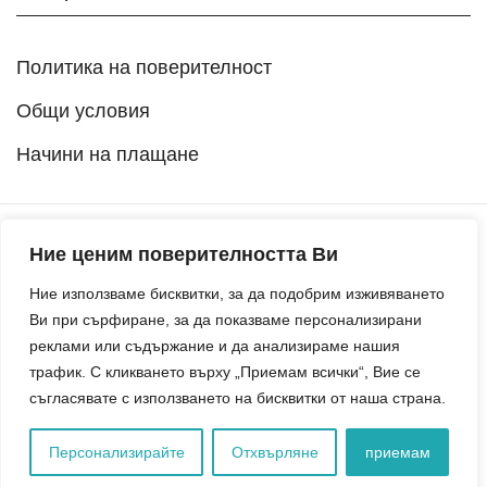
Политика на поверителност
Общи условия
Начини на плащане
Ние ценим поверителността Ви
© 2026 Издателство Точица. Всички права запазени.
Ние използваме бисквитки, за да подобрим изживяването
Ви при сърфиране, за да показваме персонализирани
реклами или съдържание и да анализираме нашия
трафик. С кликването върху „Приемам всички“, Вие се
съгласявате с използването на бисквитки от наша страна.
Персонализирайте
Отхвърляне
приемам