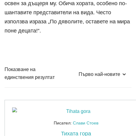
освен за дъщеря му. Обича хората, особено по-
шантавите представители на вида. Често
използва израза „По дяволите, оставете на мира
поне децата!“.
Показване на
единствения резултат
Писател:
Слави Стоев
Тихата гора