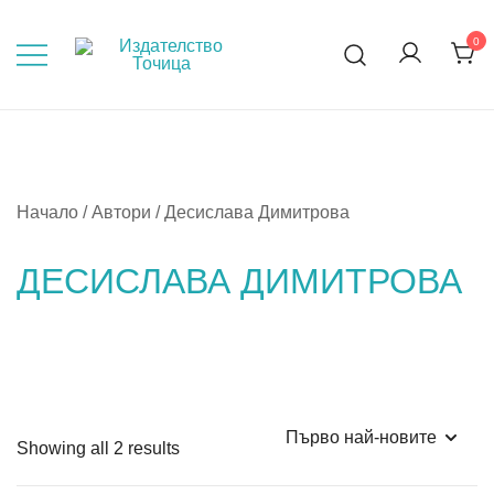
Skip
to
0
Мисли, преди да пораснеш!
content
Начало
/ Автори / Десислава Димитрова
ДЕСИСЛАВА ДИМИТРОВА
Sorted
Showing all 2 results
by