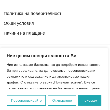
Политика на поверителност
Общи условия
Начини на плащане
Ние ценим поверителността Ви
© 2026 Издателство Точица. Всички права запазени.
Ние използваме бисквитки, за да подобрим изживяването
Ви при сърфиране, за да показваме персонализирани
реклами или съдържание и да анализираме нашия
трафик. С кликването върху „Приемам всички“, Вие се
съгласявате с използването на бисквитки от наша страна.
Персонализирайте
Отхвърляне
приемам