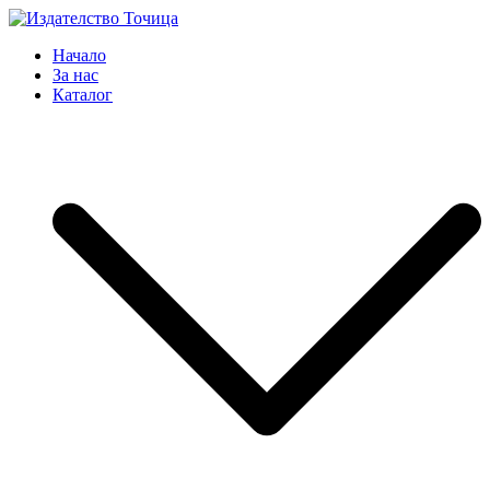
Skip
to
Издателство Точица
Мисли, преди да пораснеш!
Начало
content
За нас
Каталог