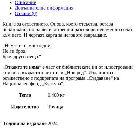
Описание
Допълнителна информация
Отзиви (0)
Книга за отсъствието. Онова, което отсъства, остава
неназовано, но нашите вътрешни разговори неизменно сочат
към него. И чертаят карта за неговото завръщане.
„Няма те от много дни.
Не ги броя.
Броя други неща.“
„Откакто те няма“ е част от библиотеката ни от илюстровани
книги за възрастни читатели „Нов ред“. Изданието е
осъществено с подкрепата на програма „Създаване“ на
Национален фонд „Култура“.
Тегло
0.400 кг
Издателство
Точица
Година на издаване
2024