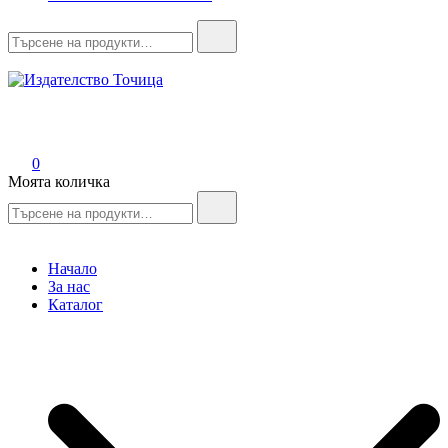
Search
for:
Издателство Точица
Мисли, преди да пораснеш!
0
Моята количка
Search
for:
Начало
За нас
Каталог