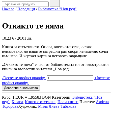
Search
for:
Начало
/
Поредици
/
Библиотека "Нов ред"
Откакто те няма
10.23
€
/ 20.01 лв.
Книга за отсъствието. Онова, което отсъства, остава
неназовано, но нашите вътрешни разговори неизменно сочат
към него. И чертаят карта за неговото завръщане.
„Откакто те няма“ е част от библиотеката ни от илюстровани
книги за възрастни читатели „Нов ред“.
количество
-
Decrease product quantity.
+
Increase
за
product quantity.
Откакто
Добавяне в количката
те
няма
Курс: 1 EUR = 1.95583 BGN
Категории:
Библиотека "Нов
ред"
,
Книги
,
Книги с отстъпка
,
Нови книги
Писател:
Албена
Тодорова
Художник:
Мила Янева-Табакова