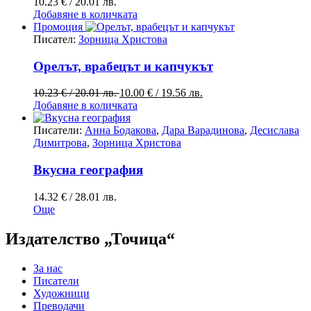
10.23
€
/ 20.01 лв.
Добавяне в количката
Промоция
Писател:
Зорница Христова
Орелът, врабецът и капчукът
Original
Текущата
10.23
€
/ 20.01 лв.
10.00
€
/ 19.56 лв.
price
цена
Добавяне в количката
was:
е:
10.23 €
10.00 €
Писатели:
Анна Бодакова
,
Дара Варадинова
,
Десислава
/
/
Димитрова
,
Зорница Христова
20.01 лв..
19.56 лв..
Вкусна география
14.32
€
/ 28.01 лв.
Още
Издателство „Точица“
За нас
Писатели
Художници
Преводачи